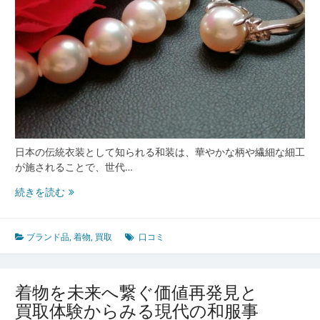
切
な
思
い
出
を
次
世
代
へ
つ
日本の伝統衣装として知られる和装は、華やかな柄や繊細な細工
な
が施されることで、世代…
ぐ
着
続きを読む
選
物
択
に
込
ブランド品
,
着物
,
買取
口コミ
め
る
想
着物を未来へ繋ぐ価値再発見と
い
買取体験からみる現代の和服事
と