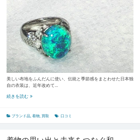
を
生
か
す
賢
い
整
理
術
と
取
引
美しい布地をふんだんに使い、伝統と季節感をまとわせた日本独
の
自の衣装は、近年改めて…
心
口
続きを読む
得
コ
ミ
で
ブランド品
,
着物
,
買取
口コミ
選
ぶ
着
着物の思い出と未来をつなぐ和