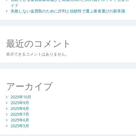
口
イド
コ
失敗しない金買取のために評判と信頼性で選ぶ業者選びの新常識
ミ
が
紡
ぐ
最近のコメント
信
頼
表示できるコメントはありません。
の
物
語
アーカイブ
2025年10月
2025年9月
2025年8月
2025年7月
2025年6月
2025年5月