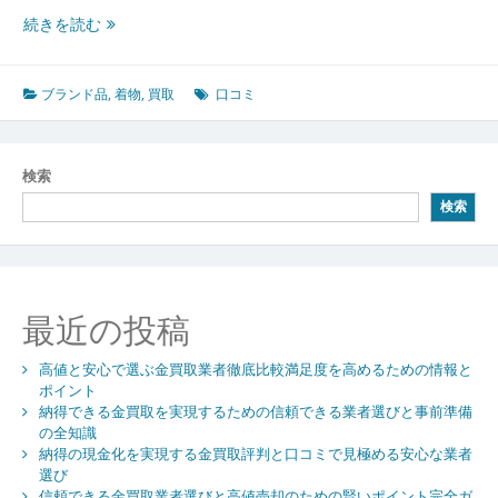
着
続きを読む
物
の
思
ブランド品
,
着物
,
買取
口コミ
い
出
と
検索
未
検索
来
を
つ
な
ぐ
最近の投稿
和
装
高値と安心で選ぶ金買取業者徹底比較満足度を高めるための情報と
買
ポイント
取
納得できる金買取を実現するための信頼できる業者選びと事前準備
利
の全知識
用
納得の現金化を実現する金買取評判と口コミで見極める安心な業者
者
選び
の
信頼できる金買取業者選びと高値売却のための賢いポイント完全ガ