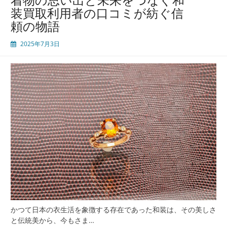
物
装買取利用者の口コミが紡ぐ信
高
頼の物語
価
買
2025年7月3日
取
と
現
代
に
息
づ
く
和
装
文
化
の
価
値
再
かつて日本の衣生活を象徴する存在であった和装は、その美しさ
発
と伝統美から、今もさま…
見