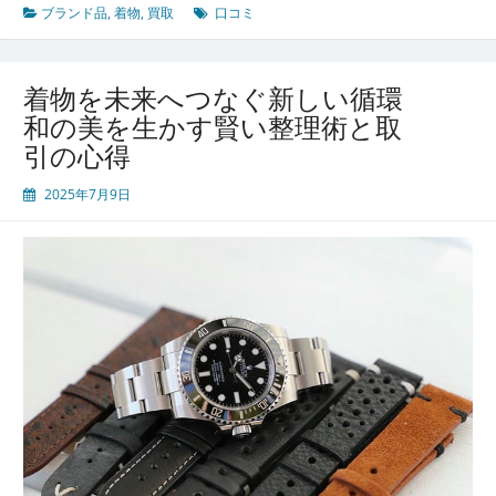
か
ブランド品
,
着物
,
買取
口コミ
ら
見
る
着物を未来へつなぐ新しい循環
価
値
和の美を生かす賢い整理術と取
引の心得
2025年7月9日