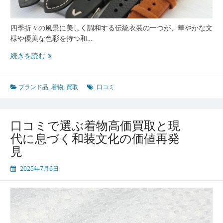
四季折々の風景に美しく調和する伝統衣装の一つが、華やかな文
様や優美な色彩を持つ和…
着
続きを読む
物
を
未
ブランド品
,
着物
,
買取
口コミ
来
へ
つ
口コミで選ぶ着物高価買取と現
な
代に息づく和装文化の価値再発
ぐ
見
新
し
2025年7月6日
い
循
環
和
の
美