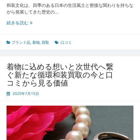
和装文化は、四季のある日本の生活風土と密接な関わりを持ちな
がら発展してきた歴史の…
着
続きを読む
物
の
買
ブランド品
,
着物
,
買取
口コミ
取
を
通
着物に込める想いと次世代へ繋
し
ぐ新たな循環和装買取の今と口
て
コミから見る価値
受
け
2025年7月15日
継
ぐ
和
装
美
と
大