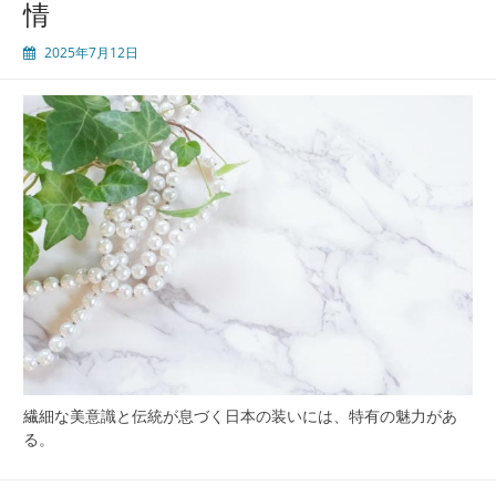
情
次
世
2025年7月12日
代
へ
繋
ぐ
新
た
な
循
環
和
装
買
取
の
今
と
繊細な美意識と伝統が息づく日本の装いには、特有の魅力があ
口
る。
コ
ミ