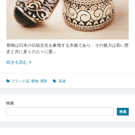
着物は日本の伝統文化を象徴する衣服であり、その魅力は長い歴
史と共に多くの人々に愛…
着
続きを読む
物
の
魅
ブランド品
,
着物
,
買取
高値
力
と
未
検索
来
検索
を
繋
ぐ
文