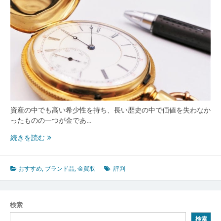
資産の中でも高い希少性を持ち、長い歴史の中で価値を失わなか
ったものの一つが金であ…
失
続きを読む
敗
し
な
おすすめ
,
ブランド品
,
金買取
評判
い
金
買
検索
取
検索
の