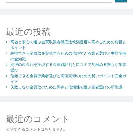
た
め
に
評
最近の投稿
判
と
高値と安心で選ぶ金買取業者徹底比較満足度を高めるための情報と
信
ポイント
頼
納得できる金買取を実現するための信頼できる業者選びと事前準備
性
の全知識
で
納得の現金化を実現する金買取評判と口コミで見極める安心な業者
選
選び
ぶ
信頼できる金買取業者選びと高値売却のための賢いポイント完全ガ
業
イド
者
失敗しない金買取のために評判と信頼性で選ぶ業者選びの新常識
選
び
の
新
最近のコメント
常
識
表示できるコメントはありません。