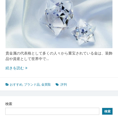
貴金属の代表格として多くの人々から重宝されている金は、装飾
品や資産として世界中で…
高
続きを読む
値
と
安
おすすめ
,
ブランド品
,
金買取
評判
心
で
選
検索
ぶ
検索
金
買