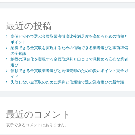
取
業
者
最近の投稿
徹
底
高値と安心で選ぶ金買取業者徹底比較満足度を高めるための情報と
比
ポイント
較
納得できる金買取を実現するための信頼できる業者選びと事前準備
満
の全知識
足
納得の現金化を実現する金買取評判と口コミで見極める安心な業者
度
選び
を
信頼できる金買取業者選びと高値売却のための賢いポイント完全ガ
高
イド
め
失敗しない金買取のために評判と信頼性で選ぶ業者選びの新常識
る
た
め
の
最近のコメント
情
報
表示できるコメントはありません。
と
ポ